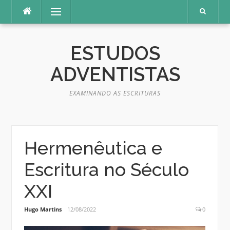
Pular
Menu
para
o
conteúdo
ESTUDOS
ADVENTISTAS
EXAMINANDO AS ESCRITURAS
Hermenêutica e
Escritura no Século
XXI
Hugo Martins
12/08/2022
0