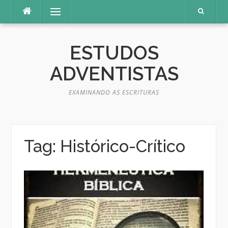
Pular
Menu
para
o
conteúdo
ESTUDOS
ADVENTISTAS
EXAMINANDO AS ESCRITURAS
Tag:
Histórico-Crítico