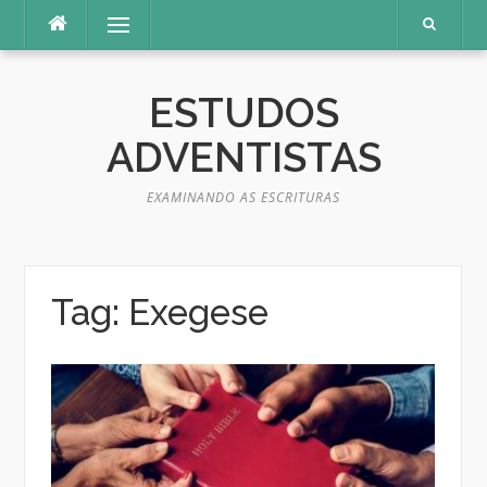
Pular
Menu
para
o
conteúdo
ESTUDOS
ADVENTISTAS
EXAMINANDO AS ESCRITURAS
Tag:
Exegese