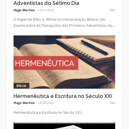
Adventistas do Sétimo Dia
Hugo Martins
12/01/2025
0
O Papel de Ellen G. White na Interpretação Bíblica: Um
Exame sobre As Percepções dos Primeiros Adventistas do...
BÍBLIA
Hermenêutica e Escritura no Século XXI
Hugo Martins
12/08/2022
0
Hermenêutica e Escritura no Século XXI...