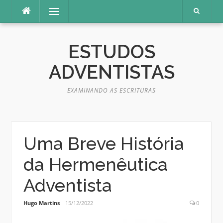
Pular
Menu
para
o
conteúdo
ESTUDOS
ADVENTISTAS
EXAMINANDO AS ESCRITURAS
Uma Breve História
da Hermenêutica
Adventista
Hugo Martins
15/12/2022
0