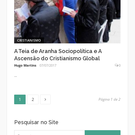
CRISTIANISMO
A Teia de Aranha Sociopolítica e A
Ascensão do Cristianismo Global
Hugo Martins
07/07/2017
0
...
Página
Página
Paginação
1
2
Página 1 de 2
de
Pesquisar no Site
posts
Pesquisar