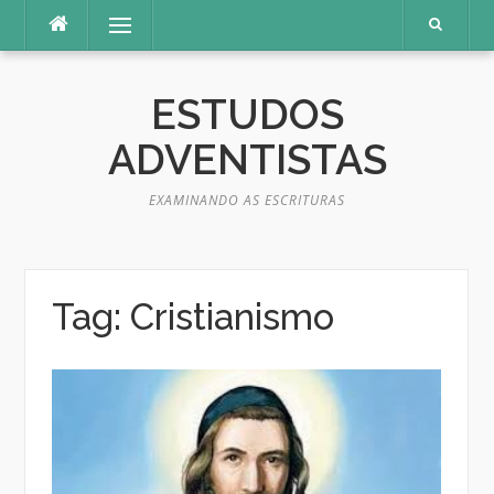
Pular
Menu
para
o
conteúdo
ESTUDOS
ADVENTISTAS
EXAMINANDO AS ESCRITURAS
Tag:
Cristianismo