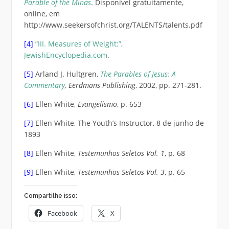
Parable of the Minas
. Disponível gratuitamente,
online, em
http://www.seekersofchrist.org/TALENTS/talents.pdf
[4]
“III. Measures of Weight:”,
JewishEncyclopedia.com
.
[5]
Arland J. Hultgren,
The Parables of Jesus: A
Commentary
, Eerdmans Publishing
, 2002, pp. 271-281.
[6]
Ellen White,
Evangelismo
, p. 653
[7]
Ellen White, The Youth’s Instructor, 8 de junho de
1893
[8]
Ellen White,
Testemunhos Seletos Vol. 1
, p. 68
[9]
Ellen White,
Testemunhos Seletos Vol. 3
, p. 65
Compartilhe isso:
Facebook
X