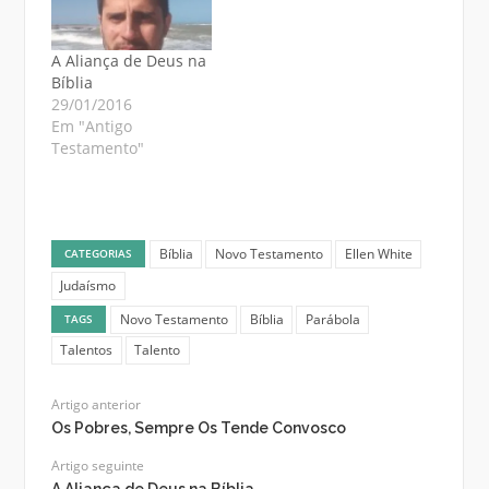
A Aliança de Deus na
Bíblia
29/01/2016
Em "Antigo
Testamento"
Bíblia
Novo Testamento
Ellen White
CATEGORIAS
Judaísmo
Novo Testamento
Bíblia
Parábola
TAGS
Talentos
Talento
Artigo anterior
Os Pobres, Sempre Os Tende Convosco
Artigo seguinte
A Aliança de Deus na Bíblia