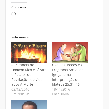
Curtir isso:
Carregando...
Relacionado
A Parábola do
Ovelhas, Bodes e O
Homem Rico e Lázaro
Programa Social da
e Relatos de
Igreja: Uma
Revelações de Vida
Interpretação de
após A Morte
Mateus 25:31–46
02/12/2016
18/11/2016
Em "Bíblia"
Em "Bíblia"