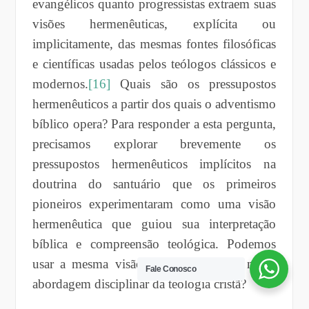
evangélicos quanto progressistas extraem suas
visões hermenêuticas, explícita ou
implicitamente, das mesmas fontes filosóficas
e científicas usadas pelos teólogos clássicos e
modernos.
[16]
Quais são os pressupostos
hermenêuticos a partir dos quais o adventismo
bíblico opera? Para responder a esta pergunta,
precisamos explorar brevemente os
pressupostos hermenêuticos implícitos na
doutrina do santuário que os primeiros
pioneiros experimentaram como uma visão
hermenêutica que guiou sua interpretação
bíblica e compreensão teológica. Podemos
usar a mesma visão hermenêutica em nossa
Fale Conosco
abordagem disciplinar da teologia cristã?