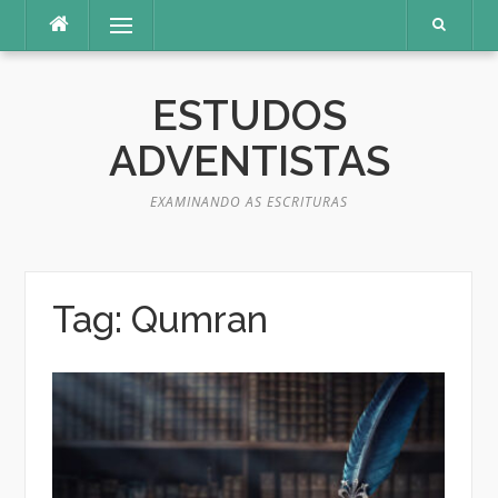
Pular
Menu
para
o
conteúdo
ESTUDOS
ADVENTISTAS
EXAMINANDO AS ESCRITURAS
Tag:
Qumran