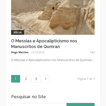
BÍBLIA
O Messias e Apocalipticismo nos
Manuscritos de Qumran
Hugo Martins
13/12/2019
0
O Messias e Apocalipticismo nos Manuscritos de Qumran...
Página
Página
Página
Paginação
1
2
3
Página 1 de 3
de
Pesquisar no Site
posts
Pesquisar