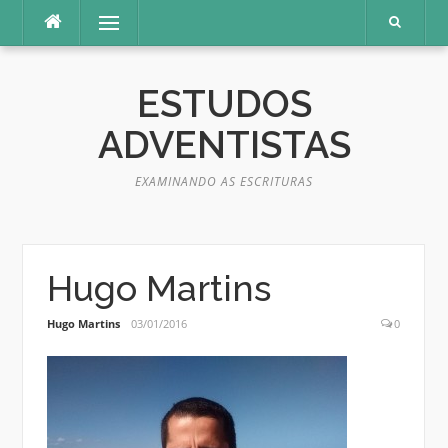
Pular
Menu
para
o
conteúdo
ESTUDOS
ADVENTISTAS
EXAMINANDO AS ESCRITURAS
Hugo Martins
Hugo Martins
03/01/2016
0