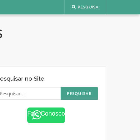
PESQUISA
S
esquisar no Site
esquisar
or:
Fale Conosco