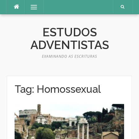
Pular
Menu
para
o
conteúdo
ESTUDOS
ADVENTISTAS
EXAMINANDO AS ESCRITURAS
Tag:
Homossexual