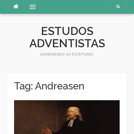
Pular
Menu
para
o
conteúdo
ESTUDOS
ADVENTISTAS
EXAMINANDO AS ESCRITURAS
Tag:
Andreasen