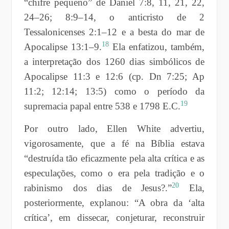
“chifre pequeno” de Daniel 7:8, 11, 21, 22,
24–26; 8:9–14, o anticristo de 2
Tessalonicenses 2:1–12 e a besta do mar de
18
Apocalipse 13:1–9.
Ela enfatizou, também,
a interpretação dos 1260 dias simbólicos de
Apocalipse 11:3 e 12:6 (cp. Dn 7:25; Ap
11:2; 12:14; 13:5) como o período da
19
supremacia papal entre 538 e 1798 E.C.
Por outro lado, Ellen White advertiu,
vigorosamente, que a fé na Bíblia estava
“destruída tão eficazmente pela alta crítica e as
especulações, como o era pela tradição e o
20
rabinismo dos dias de Jesus?.”
Ela,
posteriormente, explanou: “A obra da ‘alta
crítica’, em dissecar, conjeturar, reconstruir