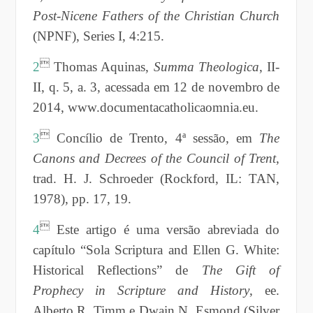
Post-Nicene Fathers of the Christian Church
(NPNF), Series I, 4:215.

2
Thomas Aquinas,
Summa Theologica
, II-
II, q. 5, a. 3, acessada em 12 de novembro de
2014, www.documentacatholicaomnia.eu.

3
Concílio de Trento, 4ª sessão, em
The
Canons and Decrees of the Council of Trent
,
trad. H. J. Schroeder (Rockford, IL: TAN,
1978), pp. 17, 19.

4
Este artigo é uma versão abreviada do
capítulo “Sola Scriptura and Ellen G. White:
Historical Reflections” de
The Gift of
Prophecy in Scripture and History
, ee.
Alberto R. Timm e Dwain N. Esmond (Silver