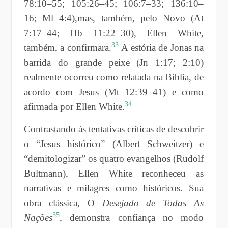
78:10–55; 105:26–45; 106:7–33; 136:10–
16; Ml 4:4),mas, também, pelo Novo (At
7:17–44; Hb 11:22–30), Ellen White,
33
também, a confirmara.
A estória de Jonas na
barrida do grande peixe (Jn 1:17; 2:10)
realmente ocorreu como relatada na Bíblia, de
acordo com Jesus (Mt 12:39–41) e como
34
afirmada por Ellen White.
Contrastando às tentativas críticas de descobrir
o “Jesus histórico” (Albert Schweitzer) e
“demitologizar” os quatro evangelhos (Rudolf
Bultmann), Ellen White reconheceu as
narrativas e milagres como históricos. Sua
obra clássica, O
Desejado de Todas As
35
Nações
, demonstra confiança no modo