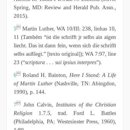
Spring, MD: Review and Herald Pub. Assn.,
2015).

5
Martin Luther, WA 10/III: 238, linhas 10,
11 (Também “ist die schrifft jr selbs ain aigen
liecht. Das ist dann fein, wenn sich die schrifft
selbs außlegt.” [texto original]); WA 7:97, line
23 (“
scriptura . . . sui ipsius interpres
”).

6
Roland H. Bainton,
Here I Stand: A Life
of Martin Luther
(Nashville, TN: Abingdon,
1990), p. 144.

7
John Calvin,
Institutes of the Christian
Religion
1.7.5, trad. Ford L. Battles
(Philadelphia, PA: Westminster Press, 1960),
1:80.