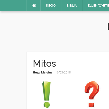
Pular
INÍCIO
BÍBLIA
ELLEN WHIT
para
o
conteúdo
Mitos
Hugo Martins
16/05/2018