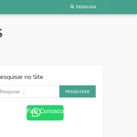
PESQUISA
S
esquisar no Site
esquisar
or:
Fale Conosco