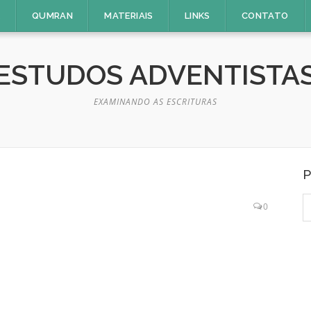
E
QUMRAN
MATERIAIS
LINKS
CONTATO
ESTUDOS ADVENTISTA
EXAMINANDO AS ESCRITURAS
P
P
0
p