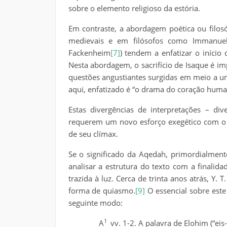
sobre o elemento religioso da estória.
Em contraste, a abordagem poética ou filosó
medievais e em filósofos como Immanuel 
Fackenheim
[7]
) tendem a enfatizar o início
Nesta abordagem, o sacrifício de Isaque é 
questões angustiantes surgidas em meio a um 
aqui, enfatizado é “o drama do coração huma
Estas divergências de interpretações – di
requerem um novo esforço exegético com o pr
de seu clímax.
Se o significado da Aqedah, primordialment
analisar a estrutura do texto com a finalid
trazida à luz. Cerca de trinta anos atrás, Y
forma de quiasmo.
[9]
O essencial sobre est
seguinte modo:
1
A
vv. 1-2. A palavra de Elohim (“eis