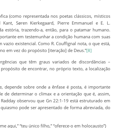
fica (como representada nos poetas clássicos, místicos
Kant, Søren Kierkegaard, Pierre Emmanuel e E. L.
 da estória, trazendo-a, então, para o patamar humano.
importante em testemunhar a condição humana com suas
vazio existencial. Como R. Couffignal nota, o que está,
no em vez do propósito [iteração] de Deus.”
[8]
vergências que têm graus variados de discordâncias –
opósito de encontrar, no próprio texto, a localização
e, depende sobre onde a ênfase é posta, é importante
ade de determinar o clímax e a orientação que é, assim,
. T. Radday observou que Gn 22:1-19 está estruturado em
e quiasmo pode ser apresentado de forma abreviada, do
-me aqui,” “teu único filho,” “oferece-o em holocausto”)