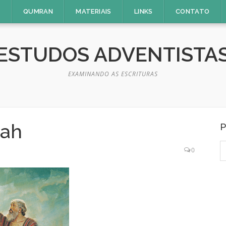
E
QUMRAN
MATERIAIS
LINKS
CONTATO
ESTUDOS ADVENTISTA
EXAMINANDO AS ESCRITURAS
dah
P
P
0
p