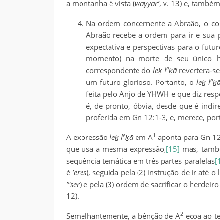
a montanha é vista (
wayyar’
, v. 13) e, també
Na ordem concernente a Abraão, o co
Abraão recebe a ordem para ir e sua p
expectativa e perspectivas para o futu
momento) na morte de seu único he
e
correspondente do
leḵ l
ḵā
revertera-s
e
um futuro glorioso. Portanto, o
leḵ l
ḵ
feita pelo Anjo de YHWH e que diz resp
é, de pronto, óbvia, desde que é ind
proferida em Gn 12:1-3, e, merece, por
e
1
A expressão
leḵ l
ḵā
em A
aponta para Gn 12:
que usa a mesma expressão,
[15]
mas, també
sequência temática em três partes paralelas
[
é
’eres
), seguida pela (2) instrução de ir at
’ªser
) e pela (3) ordem de sacrificar o herdeiro
12).
2
Semelhantemente, a bênção de A
ecoa ao te