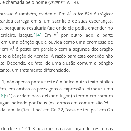
m, é chamada pelo nome (
yē’āmēr
, v. 14).
1
e
ntraste é também, evidente. Em A
o
leḵ l
ḵā
é trágico:
artida carrega em si um sacrifício de suas esperanças,
ro, porquanto resultaria (até onde ele podia entender no
2
rdeiro, Isaque.
[14]
Em A
por outro lado, a parte
e em uma bênção que é ouvida como uma promessa de
1
ā
em A
é posto em paralelo com a segunda declaração
eito a bênção de Abraão. A razão para esta conexão não
ireta. Depende, de fato, de uma alusão comum a bênção
tanto, um tratamento diferenciado.
1, não apenas porque este é o único outro texto bíblico
m, em ambas as passagens a expressão introduz uma
16]
: (1) a ordem para deixar o lugar (o termo em comum
é o lugar indicado por Deus (os termos em comum são
’el
…
 da família (“teu filho” em Gn 22, “casa de teu pai” em Gn
xto de Gn 12:1-3 pela mesma associação de três temas