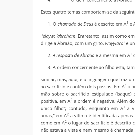
Estes quatro temas comportam-se da seguint
1
O
chamado de Deus
é descrito em A
e 
’ēlāyw
:
’aḇrāhām
. Entretanto, assim como em
dirige a Abraão, com um grito,
wayyiqrāʾ
e um
1
A resposta de Abraão
é a mesma em A
c
A ordem concernente ao filho está, ta
similar, mas, aqui, é a linguagem que traz 
1
ao sacrifício e contém dois passos. Em A
a o
mão sobre o sacrifício estipulado (Isaque
2
positiva, em A
a ordem é negativa. Além do
1
único filho”; contudo, enquanto em A
a ví
2
amas,” em A
a vítima é identificada apenas 
2
como em A
o lugar do sacrifício é descrit
não estava a vista e nem mesmo é chamada 