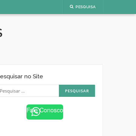
PESQUISA
S
esquisar no Site
esquisar
or:
Fale Conosco