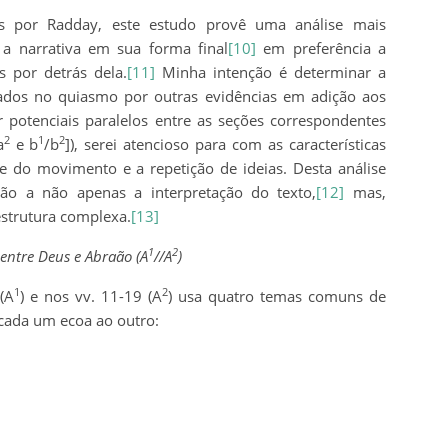
as por Radday, este estudo provê uma análise mais
a narrativa em sua forma final
[10]
em preferência a
s por detrás dela.
[11]
Minha intenção é determinar a
tados no quiasmo por outras evidências em adição aos
 potenciais paralelos entre as seções correspondentes
2
1
2
a
e b
/b
]), serei atencioso para com as características
ade do movimento e a repetição de ideias. Desta análise
ação a não apenas a interpretação do texto,
[12]
mas,
strutura complexa.
[13]
1
2
entre Deus e Abraão (A
//A
)
1
2
(A
) e nos vv. 11-19 (A
) usa quatro temas comuns de
cada um ecoa ao outro: