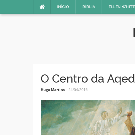
Pular
INÍCIO
BÍBLIA
ELLEN WHIT
para
o
conteúdo
O Centro da Aqe
Hugo Martins
24/04/2016