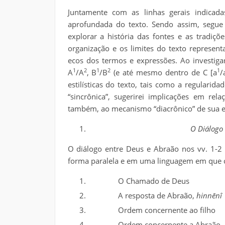
Juntamente com as linhas gerais indicad
aprofundada do texto. Sendo assim, segue 
explorar a história das fontes e as tradiçõe
organização e os limites do texto represen
ecos dos termos e expressões. Ao investigar
1
2
1
2
1
A
/A
, B
/B
(e até mesmo dentro de C [a
/
estilísticas do texto, tais como a regularid
“sincrônica”, sugerirei implicações em rel
também, ao mecanismo “diacrônico” de sua e
O Diálogo 
O diálogo entre Deus e Abraão nos vv. 1-2 
forma paralela e em uma linguagem em que 
O Chamado de Deus
A resposta de Abraão,
hinnēnî
Ordem concernente ao filho
Ordem concernente a Abraão