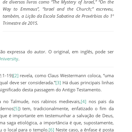
de diversos livros como “The Mystery of Israel,” “On the
Way to Emmaus”, “Israel and the Church;” escreveu,
também, a Lição da Escola Sabatina de Provérbios do 1º
Trimestre de 2015.
ão expressa do autor. O original, em inglês, pode ser
niversity
.
2:1-19)
[2]
revela, como Claus Westermann coloca, “uma
 qual deve ser considerada.”
[3]
Há duas principais linhas
significado desta passagem do Antigo Testamento.
a no Talmude, nos rabinos medievais,
[4]
nos pais da
odernos
[5]
) tem, tradicionalmente, enfatizado o fim da
saque é importante em testemunhar a salvação de Deus,
a saga etiológica, a importância é que, supostamente,
u o local para o templo.
[6]
Neste caso, a ênfase é posta