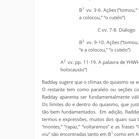
1
B
vv. 3-6. Ações (“tomou,” 
a colocou,” “o cutelo”)
C vv. 7-8. Diálogo
2
B
vv. 9-10. Ações (“tomou,”
“e a colocou,” “o cutelo”)
2
A
vv. pp. 11-19. A palavra de YHWH (
holocausto”)
Radday sugere que o clímax do quiasmo se en
O restante tem como paralelo ou seções c
Radday aparenta ser fundamentalmente válida
Os limites do e dentro do quiasmo, que just
tão bem fundamentados. Em adição, Radday
termos e expressões, muitos dos quais sua 
“montes,” “rapaz,” “voltaremos” e as frases “
1
viu” são encontradas tanto em B
como em A