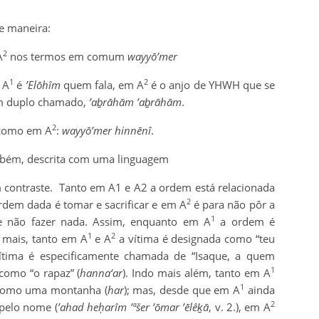
e maneira:
2
A
nos termos em comum
wayyō’mer
1
2
 A
é
’Elōhîm
quem fala, em A
é o anjo de YHWH que se
 duplo chamado,
’aḇrāhām
’aḇrāhām
.
2
omo em A
:
wayyō’mer hinnēnî
.
mbém, descrita com uma linguagem
um contraste. Tanto em A1 e A2 a ordem está relacionada
2
rdem dada é tomar e sacrificar e em A
é para não pôr a
1
) e não fazer nada. Assim, enquanto em A
a ordem é
1
2
 mais, tanto em A
e A
a vítima é designada como “teu
tima é especificamente chamada de “Isaque, a quem
1
como “o rapaz” (
hanna‘ar
). Indo mais além, tanto em A
1
o como uma montanha (
har
); mas, desde que em A
ainda
2
pelo nome (
’ahad heḥarîm ’ªšer
’ōmar
’ēlêḵā
, v. 2.), em A