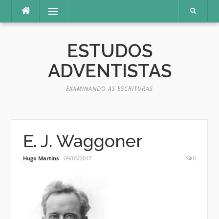
Pular
Menu
para
o
conteúdo
ESTUDOS
ADVENTISTAS
EXAMINANDO AS ESCRITURAS
E. J. Waggoner
Hugo Martins
09/03/2017
0