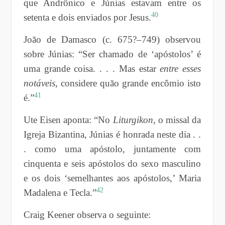
que Andrônico e Júnias estavam entre os
40
setenta e dois enviados por Jesus.
João de Damasco (c. 675?–749) observou
sobre Júnias: “Ser chamado de ‘apóstolos’ é
uma grande coisa. . . . Mas estar
entre esses
notáveis
, considere quão grande encômio isto
41
é.”
Ute Eisen aponta: “No
Liturgikon
, o missal da
Igreja Bizantina, Júnias é honrada neste dia . .
. como uma apóstolo, juntamente com
cinquenta e seis apóstolos do sexo masculino
e os dois ‘semelhantes aos apóstolos,’ Maria
42
Madalena e Tecla.”
Craig Keener observa o seguinte: