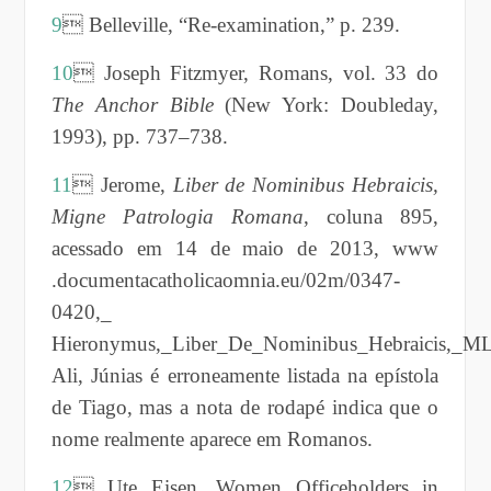
9
 Belleville, “Re-examination,” p. 239.
10
 Joseph Fitzmyer, Romans, vol. 33 do
The Anchor Bible
(New York: Doubleday,
1993), pp. 737–738.
11
 Jerome,
Liber de Nominibus Hebraicis,
Migne Patrologia Romana
, coluna 895,
acessado em 14 de maio de 2013, www
.documentacatholicaomnia.eu/02m/0347-
0420,_
Hieronymus,_Liber_De_Nominibus_Hebraicis,_ML
Ali, Júnias é erroneamente listada na epístola
de Tiago, mas a nota de rodapé indica que o
nome realmente aparece em Romanos.
12
 Ute Eisen, Women Officeholders in