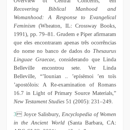
Overview of Central Concerns,” em
Recovering Biblical Manhood and
Womanhood: A Response to Evangelical
Feminism
(Wheaton, IL: Crossway Books,
1991), pp. 79–81. Grudem e Piper afirmaram
que eles encontraram apenas três ocorrências
do nome no banco de dados do
Thesaurus
Linguae Graecae,
considerando que Linda
Belleville encontrou sete. Ver Linda
Belleville, “’Iounian .. ’epísēmoi ’en toīs
’apostólois: A Re-examination of Romans
16.7 in Light of Primary Source Materials,”
New Testament Studies
51 (2005): 231–249.
3
 Joyce Salisbury,
Encyclopedia of Women
in the Ancient World
(Santa Barbara, CA: