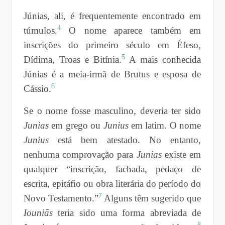
Júnias, ali, é frequentemente encontrado em
4
túmulos.
O nome aparece também em
inscrições do primeiro século em Éfeso,
5
Dídima, Troas e Bitínia.
A mais conhecida
Júnias é a meia-irmã de Brutus e esposa de
6
Cássio.
Se o nome fosse masculino, deveria ter sido
Junias
em grego ou
Junius
em latim. O nome
Junius
está bem atestado. No entanto,
nenhuma comprovação para
Junias
existe em
qualquer “inscrição, fachada, pedaço de
escrita, epitáfio ou obra literária do período do
7
Novo Testamento.”
Alguns têm sugerido que
Iouniās
teria sido uma forma abreviada de
8