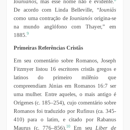
Iounianós
, mas esse nome não é evidente.
De acordo com Linda Belleville, “
Iouniās
como uma contração de
Iounianós
origina-se
na mundo anglófono com Thayer,” em
9
1885.
Primeiras Referências Cristãs
Em seu comentário sobre Romanos, Joseph
Fitzmyer listou 16 escritores cristãs gregos e
latinos do primeiro milênio que
compreendiam Júnias em Romanos 16:7 ser
uma mulher. Entre aqueles, o mais antigo é
Orígenes (c. 185–254), cujo comentário sobre
Romanos foi traduzido por Rufinus (ca. 345-
410) para o latim, e citado por Rabanus
10
Maurus (c. 776–856).
Em seu
Liber de