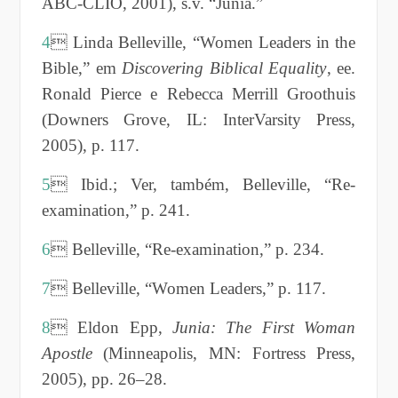
ABC-CLIO, 2001), s.v. “Junia.”
4
 Linda Belleville, “Women Leaders in the
Bible,” em
Discovering Biblical Equality
, ee.
Ronald Pierce e Rebecca Merrill Groothuis
(Downers Grove, IL: InterVarsity Press,
2005), p. 117.
5
 Ibid.; Ver, também, Belleville, “Re-
examination,” p. 241.
6
 Belleville, “Re-examination,” p. 234.
7
 Belleville, “Women Leaders,” p. 117.
8
 Eldon Epp,
Junia: The First Woman
Apostle
(Minneapolis, MN: Fortress Press,
2005), pp. 26–28.