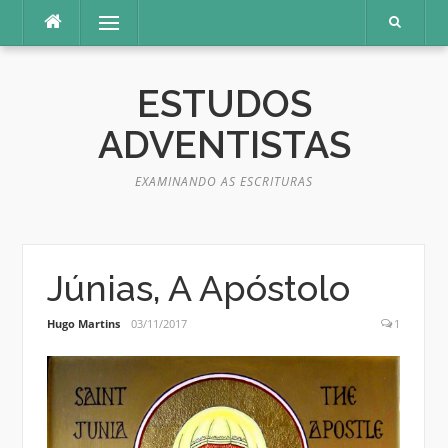
Pular
Menu
para
o
conteúdo
ESTUDOS
ADVENTISTAS
EXAMINANDO AS ESCRITURAS
Júnias, A Apóstolo
Hugo Martins
03/11/2017
1