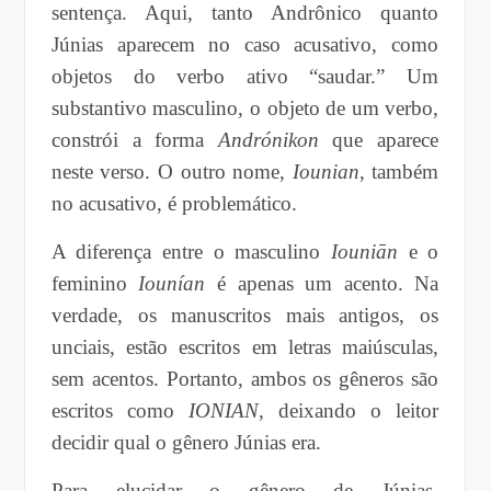
sentença. Aqui, tanto Andrônico quanto
Júnias aparecem no caso acusativo, como
objetos do verbo ativo “saudar.” Um
substantivo masculino, o objeto de um verbo,
constrói a forma
Andrónikon
que aparece
neste verso. O outro nome,
Iounian
, também
no acusativo, é problemático.
A diferença entre o masculino
Iouniān
e o
feminino
Iounían
é apenas um acento. Na
verdade, os manuscritos mais antigos, os
unciais, estão escritos em letras maiúsculas,
sem acentos. Portanto, ambos os gêneros são
escritos como
IONIAN
, deixando o leitor
decidir qual o gênero Júnias era.
Para elucidar o gênero de Júnias,