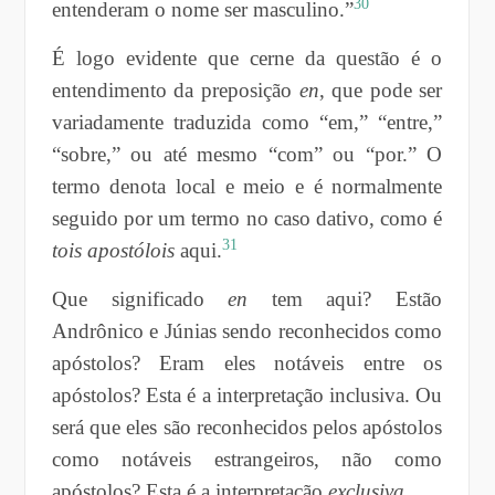
30
entenderam o nome ser masculino.”­
É logo evidente que cerne da questão é o
entendimento da preposição
en
, que pode ser
variadamente traduzida como “em,” “entre,”
“sobre,” ou até mesmo “com” ou “por.” O
termo denota local e meio e é normalmente
seguido por um termo no caso dativo, como é
31
tois apostólois
aqui.
Que significado
en
tem aqui? Estão
Andrônico e Júnias sendo reconhecidos como
apóstolos? Eram eles notáveis entre os
apóstolos? Esta é a interpretação inclusiva. Ou
será que eles são reconhecidos pelos apóstolos
como notáveis estrangeiros, não como
apóstolos? Esta é a interpretação
exclusiva
.