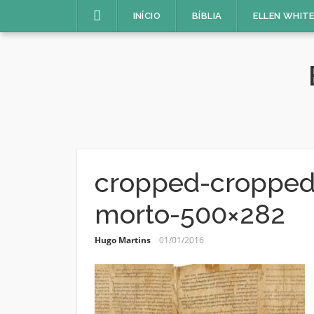
Pular
INÍCIO
BÍBLIA
ELLEN WHIT
para
o
conteúdo
cropped-cropped
morto-500×282
Hugo Martins
01/01/2016