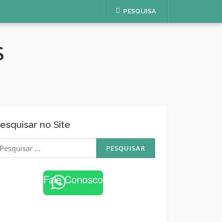
PESQUISA
S
esquisar no Site
esquisar
or:
Fale Conosco