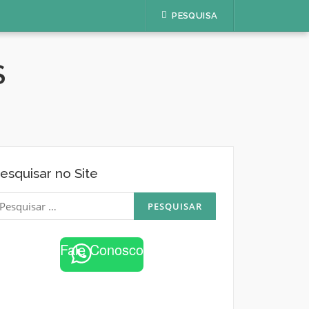
PESQUISA
S
esquisar no Site
esquisar
or:
Fale Conosco