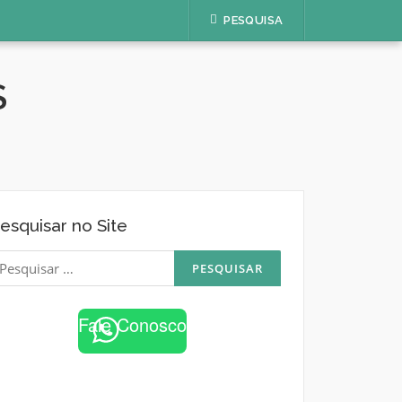
PESQUISA
S
esquisar no Site
esquisar
or:
Fale Conosco