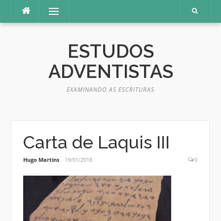
Pular
Menu
para
o
conteúdo
ESTUDOS
ADVENTISTAS
EXAMINANDO AS ESCRITURAS
Carta de Laquis III
Hugo Martins
19/01/2018
0