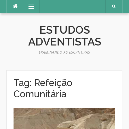
Pular
Menu
para
o
conteúdo
ESTUDOS
ADVENTISTAS
EXAMINANDO AS ESCRITURAS
Tag:
Refeição
Comunitária