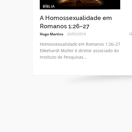
BÍBLIA
A Homossexualidade em
Romanos 1:26–27
Hugo Martins
20/05/2019
Homossexualidade em Romanos 1:26–27
Ekkehardt Müller é diretor associado do
Instituto de Pesquisas...