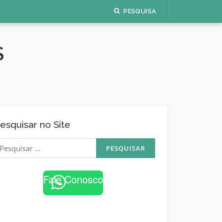
PESQUISA
S
esquisar no Site
esquisar
or:
Fale Conosco