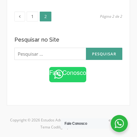
Página
Página
Paginação
1
2
Página 2 de 2
de
Pesquisar no Site
posts
Pesquisar
por:
Fale Conosco
Copyright © 2026 Estudos Adventistas. Todos os direitos reservados.
Fale Conosco
Tema Codilight por
FameThemes