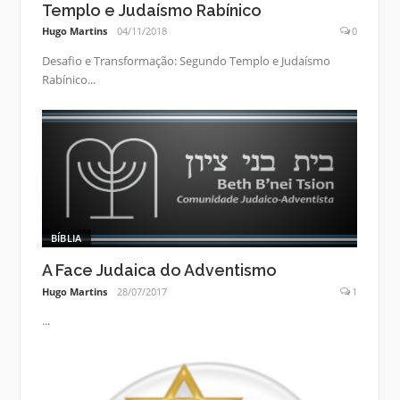
Templo e Judaísmo Rabínico
Hugo Martins
04/11/2018
0
Desafio e Transformação: Segundo Templo e Judaísmo
Rabínico...
BÍBLIA
A Face Judaica do Adventismo
Hugo Martins
28/07/2017
1
...