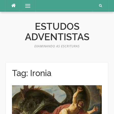
Pular
Menu
para
o
conteúdo
ESTUDOS
ADVENTISTAS
EXAMINANDO AS ESCRITURAS
Tag:
Ironia