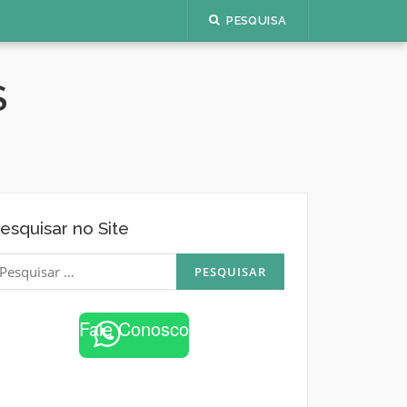
PESQUISA
S
esquisar no Site
esquisar
or:
Fale Conosco