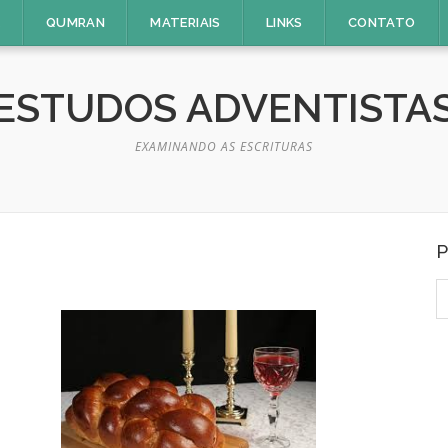
E
QUMRAN
MATERIAIS
LINKS
CONTATO
ESTUDOS ADVENTISTA
EXAMINANDO AS ESCRITURAS
P
P
p