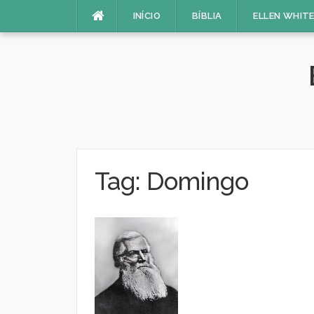
Pular
INÍCIO
BÍBLIA
ELLEN WHIT
para
o
conteúdo
Tag:
Domingo