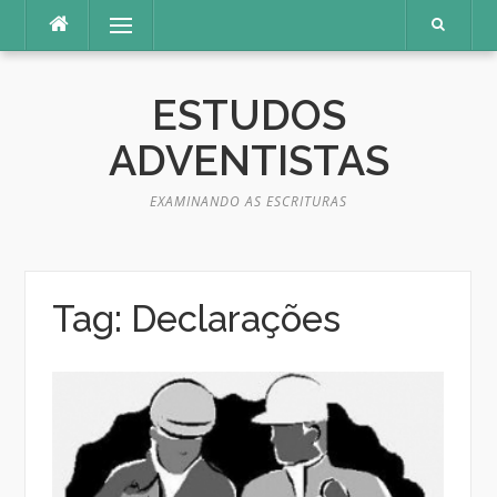
Pular
Menu
para
o
conteúdo
ESTUDOS
ADVENTISTAS
EXAMINANDO AS ESCRITURAS
Tag:
Declarações