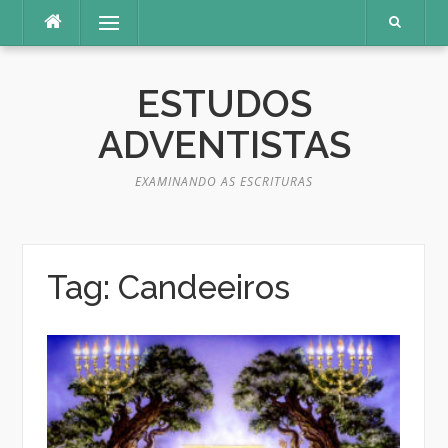
Pular
Menu
para
o
conteúdo
ESTUDOS
ADVENTISTAS
EXAMINANDO AS ESCRITURAS
Tag:
Candeeiros