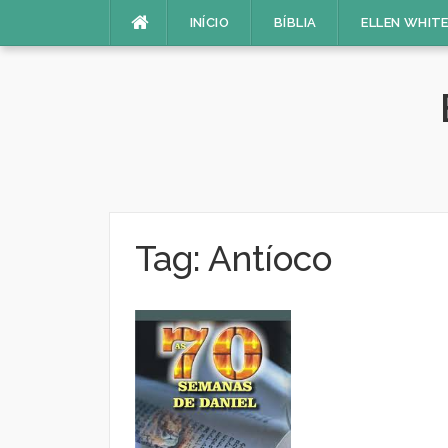
Pular
INÍCIO
BÍBLIA
ELLEN WHIT
para
o
conteúdo
Tag:
Antíoco