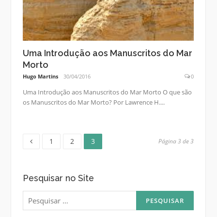
Uma Introdução aos Manuscritos do Mar
Morto
Hugo Martins
30/04/2016
0
Uma Introdução aos Manuscritos do Mar Morto O que são
os Manuscritos do Mar Morto? Por Lawrence H....
Página
Página
Página
Paginação
1
2
3
Página 3 de 3
de
Pesquisar no Site
posts
Pesquisar
por: