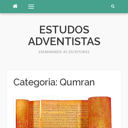
Pular
Menu
para
o
conteúdo
ESTUDOS
ADVENTISTAS
EXAMINANDO AS ESCRITURAS
Categoria:
Qumran